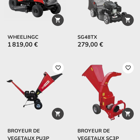


WHEELINGC
SG48TX
1 819,00 €
279,00 €
favorite_border
favorite_border


BROYEUR DE
BROYEUR DE
VEGETAUX PU3P
VEGETAUX SC3P