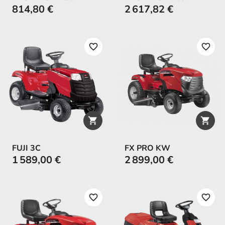
814,80 €
2 617,82 €
favorite_border
favorite_border


FUJI 3C
FX PRO KW
1 589,00 €
2 899,00 €
favorite_border
favorite_border