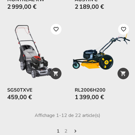
2 999,00 €
2 189,00 €
favorite_border
favorite_border


SG50TXVE
RL2006H200
459,00 €
1 399,00 €
Affichage 1-12 de 22 article(s)
1
2
