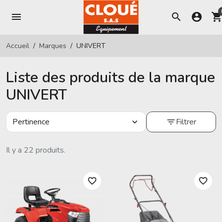
menu
search
account_circle
shopping_ca
Accueil
Marques
UNIVERT
Liste des produits de la marque
UNIVERT
Pertinence
Filtrer
expand_more
filter_list
Il y a 22 produits.
favorite_border
favorite_border