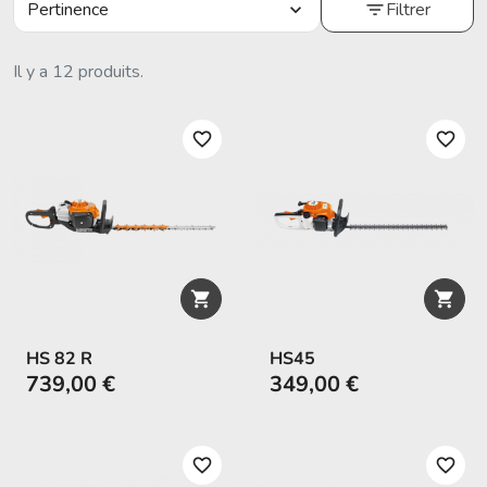
Pertinence
Filtrer
expand_more
filter_list
Il y a 12 produits.
favorite_border
favorite_border


HS 82 R
HS45
739,00 €
349,00 €
favorite_border
favorite_border