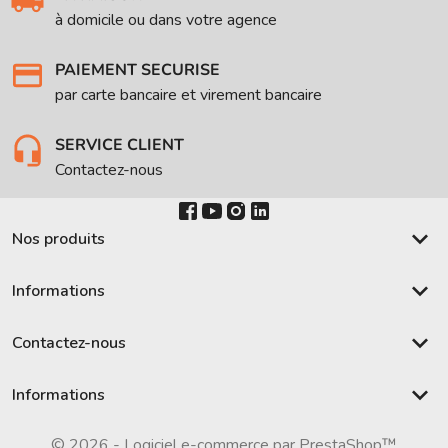
à domicile ou dans votre agence
PAIEMENT SECURISE
par carte bancaire et virement bancaire
SERVICE CLIENT
Contactez-nous
keyboard_arrow_down
Nos produits
keyboard_arrow_down
Informations
keyboard_arrow_down
Contactez-nous
keyboard_arrow_down
Informations
© 2026 - Logiciel e-commerce par PrestaShop™