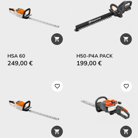


HSA 60
H50-P4A PACK
249,00 €
199,00 €
favorite_border
favorite_border

