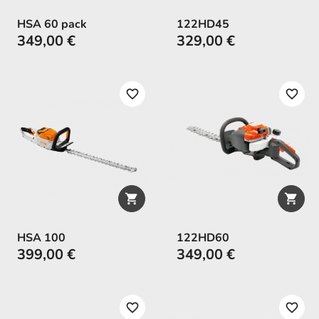
HSA 60 pack
122HD45
349,00 €
329,00 €
favorite_border
favorite_border


HSA 100
122HD60
399,00 €
349,00 €
favorite_border
favorite_border