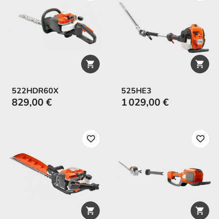


522HDR60X
525HE3
829,00 €
1 029,00 €
favorite_border
favorite_border

