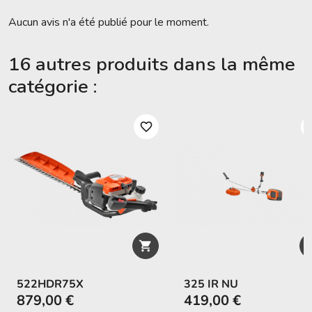
Aucun avis n'a été publié pour le moment.
16 autres produits dans la même
catégorie :
favorite_border
favori

522HDR75X
325 IR NU
879,00 €
419,00 €