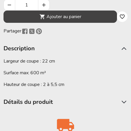


Ajouter au panier

favorite_border
Partager
Description
Largeur de coupe : 22 cm
Surface max: 600 m²
Hauteur de coupe : 2 à 5,5 cm
Détails du produit