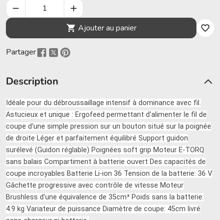


Ajouter au panier

favorite_border
Partager
Description
Idéale pour du débroussaillage intensif à dominance avec fil.
Astucieux et unique : Ergofeed permettant d'alimenter le fil de
coupe d'une simple pression sur un bouton situé sur la poignée
de droite Léger et parfaitement équilibré Support guidon
surélevé (Guidon réglable) Poignées soft grip Moteur E-TORQ
sans balais Compartiment à batterie ouvert Des capacités de
coupe incroyables Batterie Li-ion 36 Tension de la batterie: 36 V
Gâchette progressive avec contrôle de vitesse Moteur
Brushless d'une équivalence de 35cm³ Poids sans la batterie:
4.9 kg Variateur de puissance Diamètre de coupe: 45cm livré